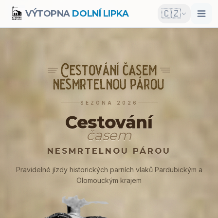
🇨🇿
VÝTOPNA
DOLNÍ LIPKA
SEZÓNA 2026
Cestování
časem
NESMRTELNOU PÁROU
Pravidelné jízdy historických parních vlaků Pardubickým a
Olomouckým krajem