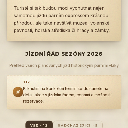
Turisté si tak budou moci vychutnat nejen
samotnou jízdu parním expressem krásnou
přírodou, ale také navštívit muzea, vojenské
pevnosti, horská střediska či hrady a zámky.
JÍZDNÍ ŘÁD SEZÓNY 2026
Přehled všech plánovaných jízd historickými parními vlaky
TIP
Kliknutím na konkrétní termín se dostanete na
detail akce s jízdním řádem, cenami a možností
rezervace.
VŠE
·
12
NADCHÁZEJÍCÍ
·
5